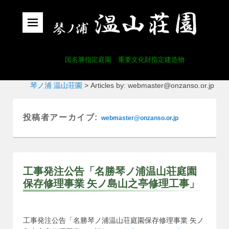
国名勝指定庭園 重要文化財指定建造物
琴ノ浦 温山荘園
>
Articles by: webmaster@onzanso.or.jp
投稿者アーカイブ:
webmaster@onzanso.or.jp
工事発注公告「名勝琴ノ浦温山荘庭園
保存修理事業 矢ノ島山之亭修理工事」
工事発注公告「名勝琴ノ浦温山荘庭園保存修理事業 矢ノ