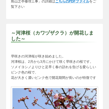
島山之亭修理工事」の詳細は
こちらのPDFファイル
をご
覧下さい
～河津桜（カワヅザクラ）が開花しま
した～
早咲きの河津桜が咲き始めました。
河津桜は、2月から3月にかけて咲く早咲きの桜です。
ソメイヨシノよりひと足早く春の訪れを告げる愛らしい
ピンク色の桜で、
花が大きく濃いピンク色で開花期間が長いのが特徴です