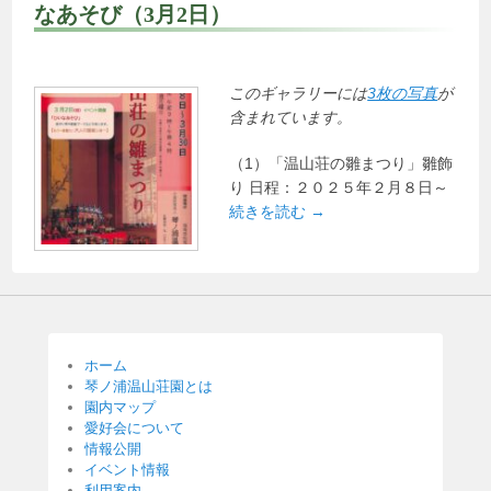
なあそび（3月2日）
このギャラリーには
3枚の写真
が
含まれています。
（1）「温山荘の雛まつり」雛飾
り 日程：２０２５年２月８日～
続きを読む →
ホーム
琴ノ浦温山荘園とは
園内マップ
愛好会について
情報公開
イベント情報
利用案内