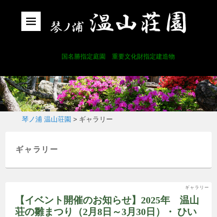
国名勝指定庭園 重要文化財指定建造物
琴ノ浦 温山荘園
>
ギャラリー
ギャラリー
ギャラリー
【イベント開催のお知らせ】2025年 温山
荘の雛まつり（2月8日～3月30日）・ ひい